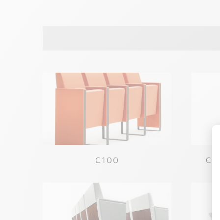
C100
CL