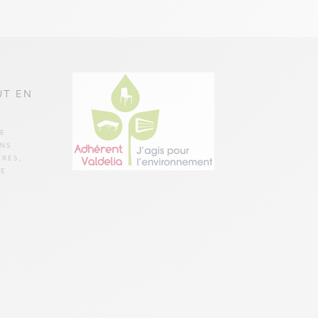
UT EN
E
ANS
TRES,
DE
S