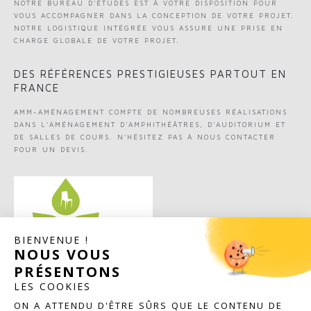
NOTRE BUREAU D'ÉTUDES EST À VOTRE DISPOSITION POUR
VOUS ACCOMPAGNER DANS LA CONCEPTION DE VOTRE PROJET.
NOTRE LOGISTIQUE INTÉGRÉE VOUS ASSURE UNE PRISE EN
CHARGE GLOBALE DE VOTRE PROJET.
DES RÉFÉRENCES PRESTIGIEUSES PARTOUT EN
FRANCE
AMM-AMÉNAGEMENT COMPTE DE NOMBREUSES RÉALISATIONS
DANS L'AMÉNAGEMENT D'AMPHITHÉÂTRES, D'AUDITORIUM ET
DE SALLES DE COURS. N'HÉSITEZ PAS À NOUS CONTACTER
POUR UN DEVIS.
BIENVENUE !
NOUS VOUS
PRÉSENTONS
LES COOKIES
VOUS SOUHAITEZ EN SAVOIR PLUS SUR CE PRODUIT ?
ON A ATTENDU D'ÊTRE SÛRS QUE LE CONTENU DE