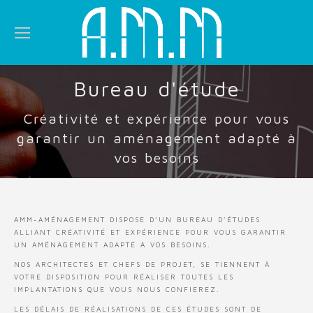
Bureau d'étude
Créativité et expérience pour vous
garantir un aménagement adapté à
vos besoins
AMM-AMÉNAGEMENT DISPOSE D’UN BUREAU D’ÉTUDES
ALLIANT CRÉATIVITÉ ET EXPÉRIENCE POUR VOUS GARANTIR
UN AMÉNAGEMENT ADAPTÉ À VOS BESOINS.
NOS ARCHITECTES ET CHEFS DE PROJET, SE TIENNENT À
VOTRE DISPOSITION POUR RÉALISER TOUTES LES
IMPLANTATIONS QUE VOUS NOUS CONFIEREZ.
LES DÉLAIS DE RÉALISATIONS DE CES ÉTUDES SONT DE